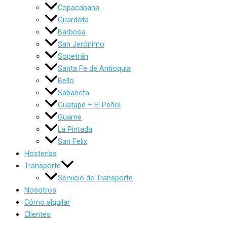
Copacabana
Girardota
Barbosa
San Jerónimo
Sopetrán
Santa Fe de Antioquia
Bello
Sabaneta
Guatapé – El Peñol
Guarne
La Pintada
San Felix
Hosterías
Transporte
Servicio de Transporte
Nosotros
Cómo alquilar
Clientes