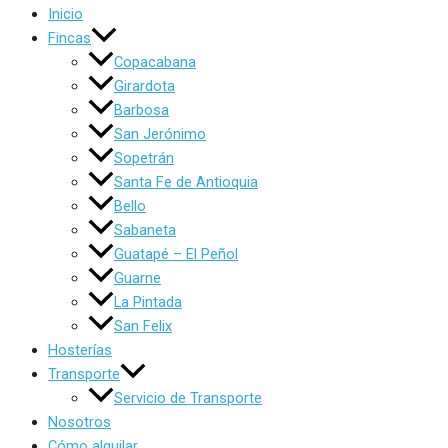
Inicio
Fincas
Copacabana
Girardota
Barbosa
San Jerónimo
Sopetrán
Santa Fe de Antioquia
Bello
Sabaneta
Guatapé – El Peñol
Guarne
La Pintada
San Felix
Hosterías
Transporte
Servicio de Transporte
Nosotros
Cómo alquilar