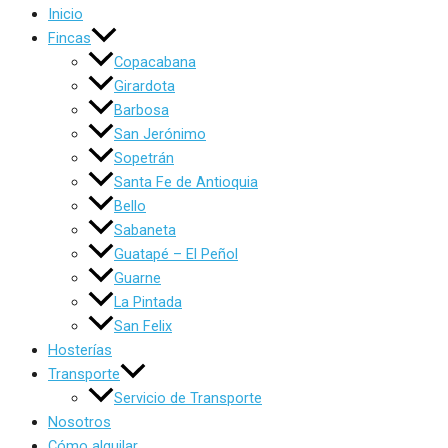
Inicio
Fincas
Copacabana
Girardota
Barbosa
San Jerónimo
Sopetrán
Santa Fe de Antioquia
Bello
Sabaneta
Guatapé – El Peñol
Guarne
La Pintada
San Felix
Hosterías
Transporte
Servicio de Transporte
Nosotros
Cómo alquilar