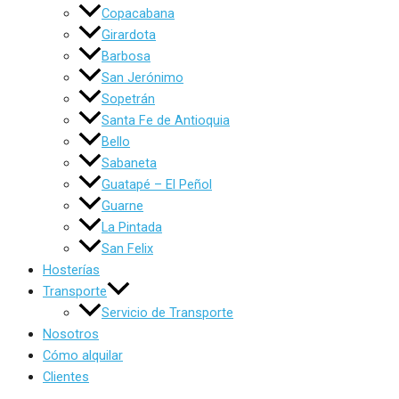
Copacabana
Girardota
Barbosa
San Jerónimo
Sopetrán
Santa Fe de Antioquia
Bello
Sabaneta
Guatapé – El Peñol
Guarne
La Pintada
San Felix
Hosterías
Transporte
Servicio de Transporte
Nosotros
Cómo alquilar
Clientes