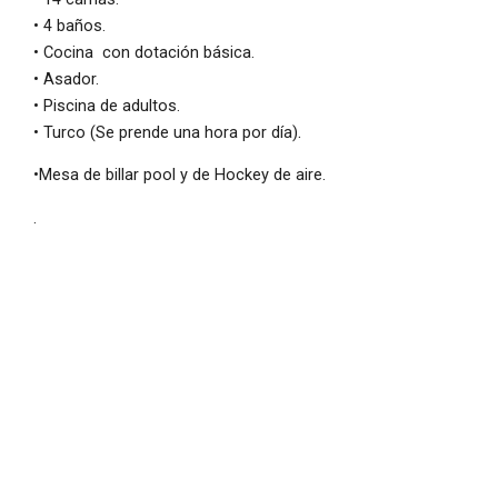
• 4 baños.
• Cocina con dotación básica.
• Asador.
• Piscina de adultos.
.
• Turco (Se prende una hora por día)
•Mesa de billar pool y de Hockey de aire.
.
IMPORTANTE: El valor de la finca se calcula según el
número de personas cotizadas y/o contratadas, no por la
capacidad máxima del inmueble. Ej: Si la finca tiene
capacidad para 20 personas y la reserva es para 15, el
valor corresponderá únicamente a esas 15 personas. Las
comodidades y diseño de cada finca puede variar sin
previo aviso por decisión del propietario, verifique esta
información con su asesor antes de hacer la reserva.