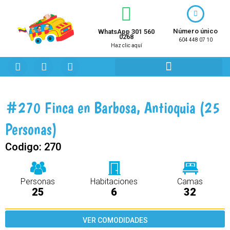
Ir
al
contenido
Número único
WhatsApp 301 560
0268
604 448 07 10
Haz clic aquí
F
I
Y
a
n
o
c
s
u
e
t
t
b
a
u
#270 Finca en Barbosa, Antioquia (25
o
g
b
o
r
e
Personas)
k
a
m
Codigo:
270
Personas
Habitaciones
Camas
25
6
32
VER COMODIDADES