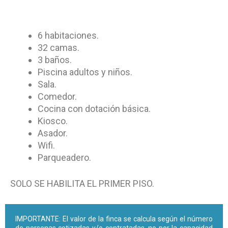
6 habitaciones.
32 camas.
3 baños.
Piscina adultos y niños.
Sala.
Comedor.
Cocina con dotación básica.
Kiosco.
Asador.
Wifi.
Parqueadero.
SOLO SE HABILITA EL PRIMER PISO.
IMPORTANTE: El valor de la finca se calcula según el número