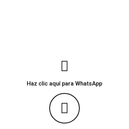
número de personas cotizadas y/o contratadas, no por la
capacidad máxima del inmueble. Ej: Si la finca tiene
capacidad para 20 personas y la reserva es para 15, el
valor corresponderá únicamente a esas 15 personas. Las
comodidades y diseño de cada finca puede variar sin
previo aviso por decisión del propietario, verifique esta
información con su asesor antes de hacer la reserva.
Haz clic aquí para WhatsApp