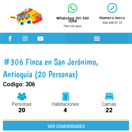
Ir
al
contenido
Número único
WhatsApp 301 560
0268
604 448 07 10
Haz clic aquí
F
I
Y
a
n
o
c
s
u
e
t
t
b
a
u
#306 Finca en San Jerónimo,
o
g
b
o
r
e
Antioquia (20 Personas)
k
a
m
Codigo:
306
Personas
Habitaciones
Camas
20
4
22
VER COMODIDADES