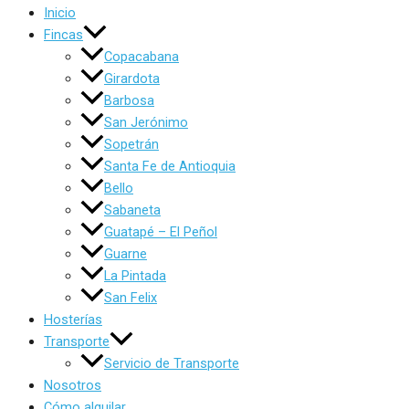
Inicio
Fincas
Copacabana
Girardota
Barbosa
San Jerónimo
Sopetrán
Santa Fe de Antioquia
Bello
Sabaneta
Guatapé – El Peñol
Guarne
La Pintada
San Felix
Hosterías
Transporte
Servicio de Transporte
Nosotros
Cómo alquilar