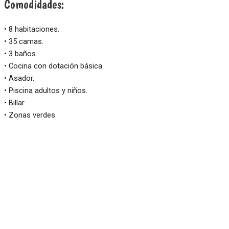
Comodidades:
• 8 habitaciones.
• 35 camas.
• 3 baños.
• Cocina con dotación básica.
• Asador.
• Piscina adultos y niños.
• Billar.
• Zonas verdes.
IMPORTANTE: El valor de la finca se calcula según el número de
personas cotizadas y/o contratadas, no por la capacidad
máxima del inmueble. Ej: Si la finca tiene capacidad para 20
personas y la reserva es para 15, el valor corresponderá
únicamente a esas 15 personas. Las comodidades y diseño de
cada finca puede variar sin previo aviso por decisión del
propietario, verifique esta información con su asesor antes de
hacer la reserva.