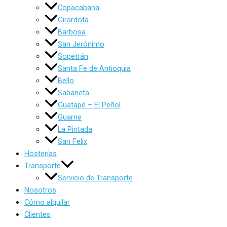
Copacabana
Girardota
Barbosa
San Jerónimo
Sopetrán
Santa Fe de Antioquia
Bello
Sabaneta
Guatapé – El Peñol
Guarne
La Pintada
San Felix
Hosterías
Transporte
Servicio de Transporte
Nosotros
Cómo alquilar
Clientes