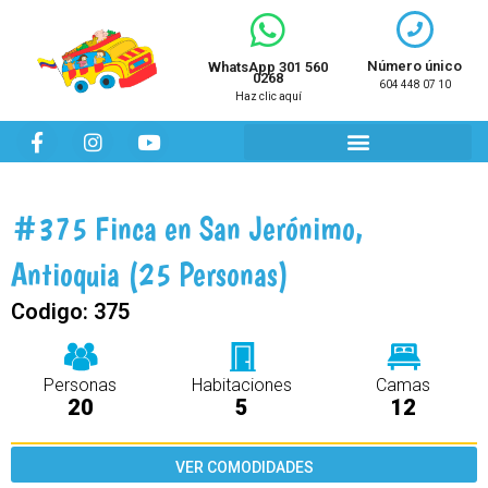
Ir
al
contenido
Número único
WhatsApp 301 560
0268
604 448 07 10
Haz clic aquí
F
I
Y
a
n
o
c
s
u
e
t
t
b
a
u
#375 Finca en San Jerónimo,
o
g
b
o
r
e
Antioquia (25 Personas)
k
a
m
Codigo:
375
Personas
Habitaciones
Camas
20
5
12
VER COMODIDADES