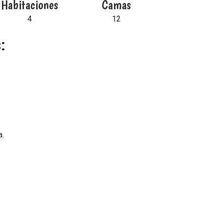
Habitaciones
Camas
4
12
:
a.
 finca se calcula según el número de