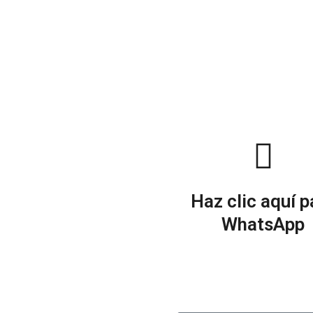
personas cotizadas y/o con
inmueble. Ej: Si la finca ti
para 15, el valor correspo
comodidades y diseño de cad
decisión del propietario, v
de hacer la reserva.
Haz clic aquí p
WhatsApp