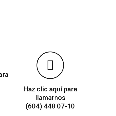
tratadas, no por la capacidad máxima del
ene capacidad para 20 personas y la reserva es
nderá únicamente a esas 15 personas. Las
a finca puede variar sin previo aviso por
erifique esta información con su asesor antes
ara
Haz clic aquí para
llamarnos
(604) 448 07-10