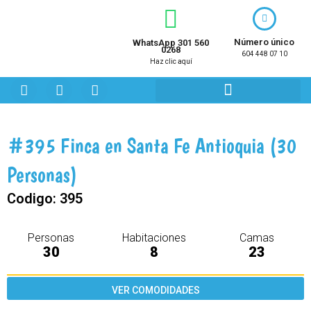
Ir
al
contenido
Número único
WhatsApp 301 560
0268
604 448 07 10
Haz clic aquí
F
I
Y
a
n
o
c
s
u
e
t
t
b
a
u
#395 Finca en Santa Fe Antioquia (30
o
g
b
o
r
e
Personas)
k
a
m
Codigo:
395
Personas
Habitaciones
Camas
30
8
23
VER COMODIDADES