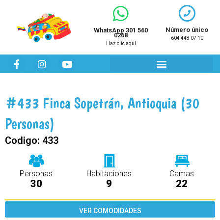
Ir
al
contenido
Número único
WhatsApp 301 560
0268
604 448 07 10
Haz clic aquí
F
I
Y
a
n
o
c
s
u
e
t
t
b
a
u
#433 Finca Sopetrán, Antioquia (30
o
g
b
o
r
e
Personas)
k
a
m
Codigo:
433
Personas
Habitaciones
Camas
30
9
22
VER COMODIDADES