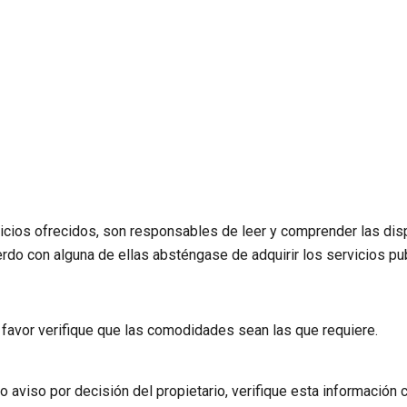
personas cotizadas y/o contratadas, no por la capacidad máxima 
 15 personas. Las comodidades y diseño de cada finca puede varia
rvicios ofrecidos, son responsables de leer y comprender las di
rdo con alguna de ellas absténgase de adquirir los servicios pub
or favor verifique que las comodidades sean las que requiere.
aviso por decisión del propietario, verifique esta información c