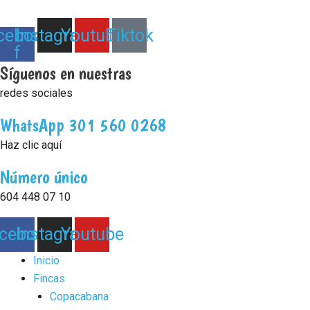
Ir
al
cebook-
Instagram
Youtube
Tiktok
contenido
f
Síguenos en nuestras
redes sociales
WhatsApp 301 560 0268
Haz clic aquí
Número único
604 448 07 10
cebook
Instagram
Youtube
Inicio
Fincas
Copacabana