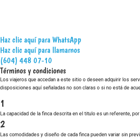
IMPORTANTE: El valor de la finca se calcula según el número de 
la reserva es para 15, el valor corresponderá únicamente a esas
información con su asesor antes de hacer la reserva.
Haz clic aquí para WhatsApp
Haz clic aquí para llamarnos
(604) 448 07-10
Términos y condiciones
Los viajeros que accedan a este sitio o deseen adquirir los se
disposiciones aquí señaladas no son claras o si no está de acue
1
La capacidad de la finca descrita en el titulo es un referente, p
2
Las comodidades y diseño de cada finca pueden variar sin previo 