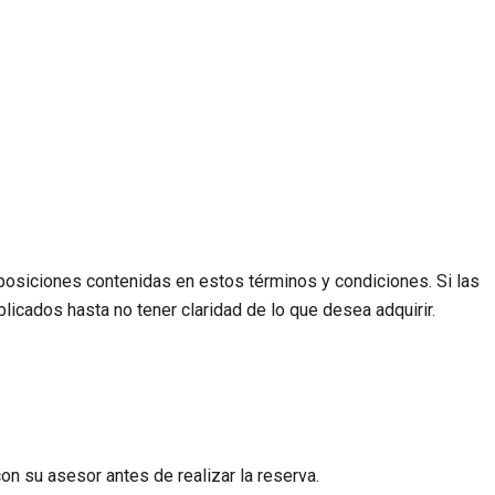
del inmueble. Ej: Si la finca tiene capacidad para 20 personas y
r sin previo aviso por decisión del propietario, verifique esta
sposiciones contenidas en estos términos y condiciones. Si las
licados hasta no tener claridad de lo que desea adquirir.
on su asesor antes de realizar la reserva.