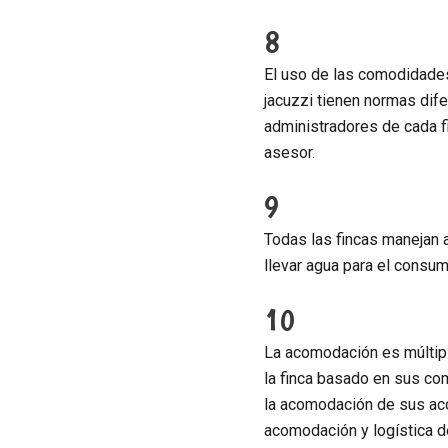
8
El uso de las comodidades
jacuzzi tienen normas dif
administradores de cada fi
asesor.
9
Todas las fincas manejan 
llevar agua para el consum
10
La acomodación es múltipl
la finca basado en sus co
la acomodación de sus aco
acomodación y logística d