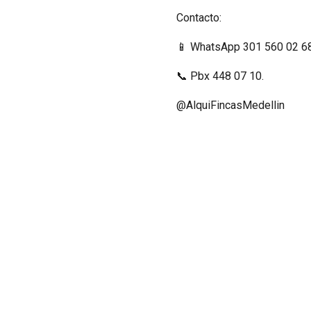
Contacto:
📱 WhatsApp 301 560 02 68
📞 Pbx 448 07 10.
@AlquiFincasMedellin
IMPORTANTE: El valor de la
personas cotizadas y/o con
inmueble. Ej: Si la finca ti
para 15, el valor correspo
comodidades y diseño de cad
decisión del propietario, v
de hacer la reserva.