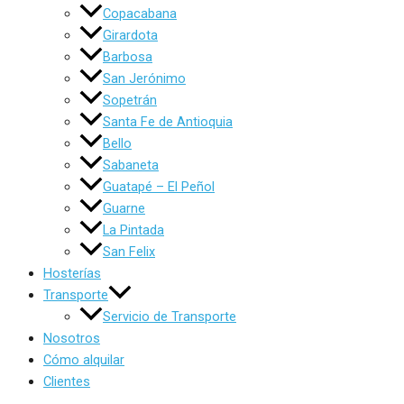
Copacabana
Girardota
Barbosa
San Jerónimo
Sopetrán
Santa Fe de Antioquia
Bello
Sabaneta
Guatapé – El Peñol
Guarne
La Pintada
San Felix
Hosterías
Transporte
Servicio de Transporte
Nosotros
Cómo alquilar
Clientes