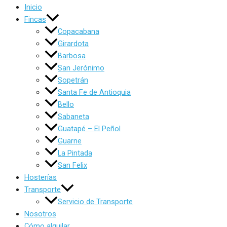
Inicio
Fincas
Copacabana
Girardota
Barbosa
San Jerónimo
Sopetrán
Santa Fe de Antioquia
Bello
Sabaneta
Guatapé – El Peñol
Guarne
La Pintada
San Felix
Hosterías
Transporte
Servicio de Transporte
Nosotros
Cómo alquilar