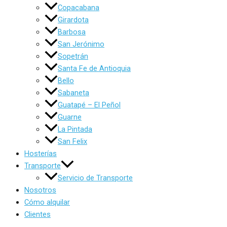
Copacabana
Girardota
Barbosa
San Jerónimo
Sopetrán
Santa Fe de Antioquia
Bello
Sabaneta
Guatapé – El Peñol
Guarne
La Pintada
San Felix
Hosterías
Transporte
Servicio de Transporte
Nosotros
Cómo alquilar
Clientes