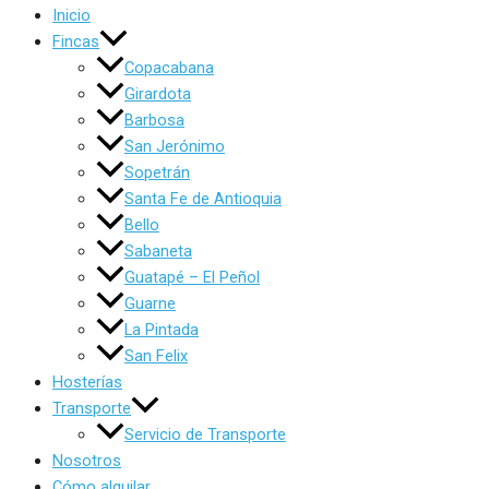
Inicio
Fincas
Copacabana
Girardota
Barbosa
San Jerónimo
Sopetrán
Santa Fe de Antioquia
Bello
Sabaneta
Guatapé – El Peñol
Guarne
La Pintada
San Felix
Hosterías
Transporte
Servicio de Transporte
Nosotros
Cómo alquilar