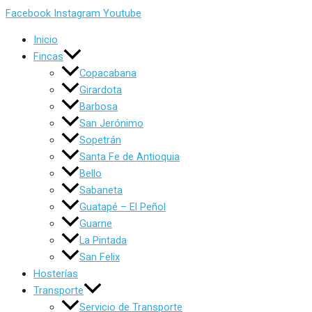
Facebook
Instagram
Youtube
Inicio
Fincas
Copacabana
Girardota
Barbosa
San Jerónimo
Sopetrán
Santa Fe de Antioquia
Bello
Sabaneta
Guatapé – El Peñol
Guarne
La Pintada
San Felix
Hosterías
Transporte
Servicio de Transporte