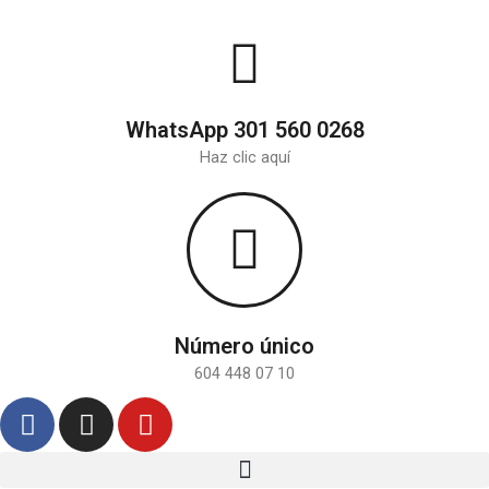
Ir
al
contenido
WhatsApp 301 560 0268
Haz clic aquí
Número único
604 448 07 10
F
I
Y
a
n
o
c
s
u